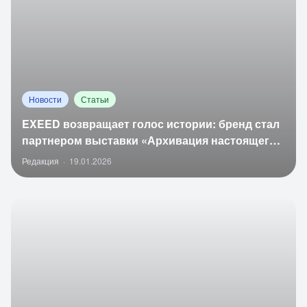
Новости
Статьи
EXEED возвращает голос истории: бренд стал
партнером выставки «Архивация настоящего
2.0»
Редакция
·
19.01.2026