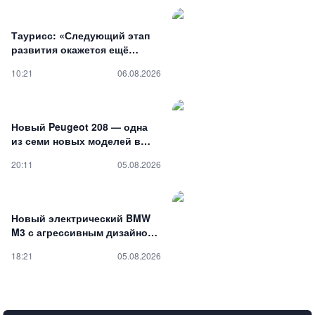
для российского рынка
Таурисс: «Следующий этап
развития окажется ещё
значительнее»
10:21
06.08.2026
Новый Peugeot 208 — одна
из семи новых моделей в
«мастер-плане» французской
20:11
05.08.2026
марки
Новый электрический BMW
M3 с агрессивным дизайном
замечен на испытаниях на
18:21
05.08.2026
Нюрбургринге