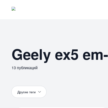
Geely ex5 em-
13
публикаций
Другие т
еги