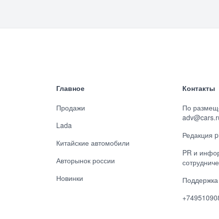
Главное
Контакты
Продажи
По размещ
adv@cars.r
Lada
Редакция p
Китайские автомобили
PR и инфо
Авторынок россии
сотрудниче
Новинки
Поддержка 
+74951090