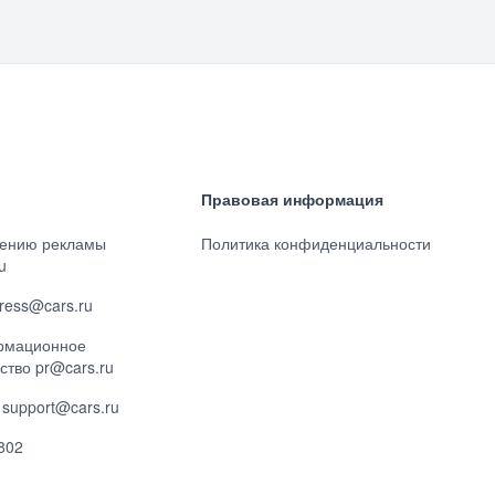
Правовая информация
ению рекламы
Политика конфиденциальности
u
ress@cars.ru
рмационное
ство pr@cars.ru
support@cars.ru
802