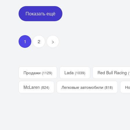
Показать ещё
1
2
>
Продажи
Lada
Red Bull Racing
(1129)
(1039)
(
McLaren
Легковые автомобили
Но
(824)
(818)