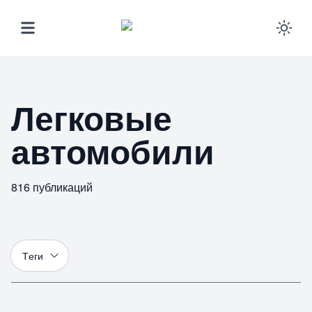
Ena
Легковые
автомобили
816
публикаций
Т
еги