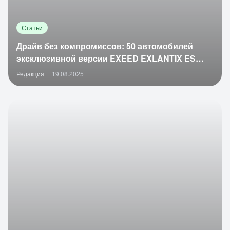
Статьи
Драйв без компромиссов: 50 автомобилей
эксклюзивной версии EXEED EXLANTIX ES
SPORT
Редакция
·
19.08.2025