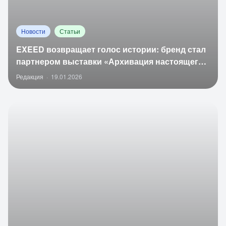
Новости
Статьи
EXEED возвращает голос истории: бренд стал
партнером выставки «Архивация настоящего
2.0»
Редакция
·
19.01.2026