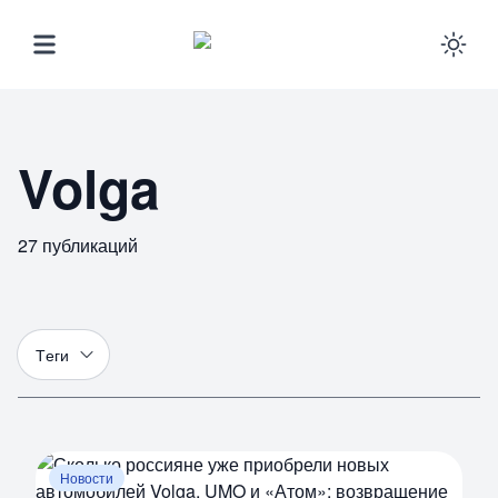
Ena
Volga
27
публикаций
Т
еги
Новости