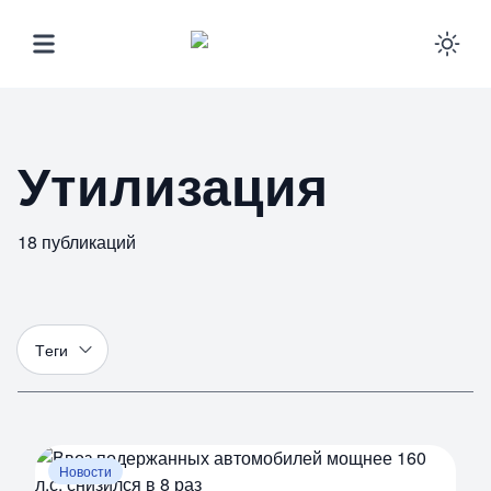
Ena
Утилизация
18
публикаций
Т
еги
Новости