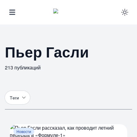
Ena
Пьер Гасли
213
публикаций
Т
еги
Новости