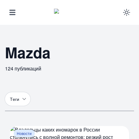
Ena
Mazda
124
публикаций
Т
еги
Новости