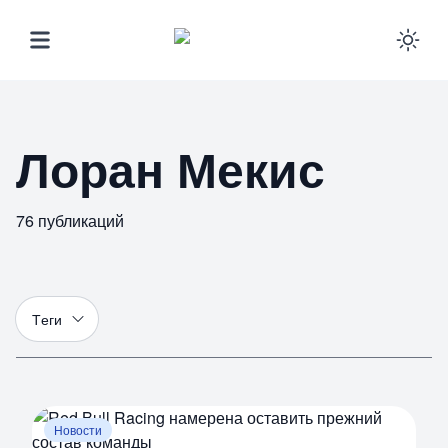
Ena
Лоран Мекис
76
публикаций
Т
еги
Новости