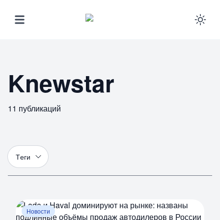
Ena
Knewstar
11
публикаций
Т
еги
Новости