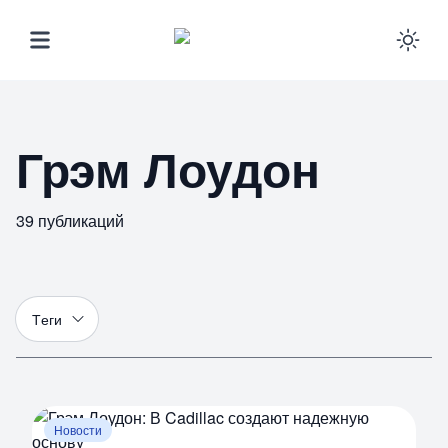
Ena
Грэм Лоудон
39
публикаций
Т
еги
Новости