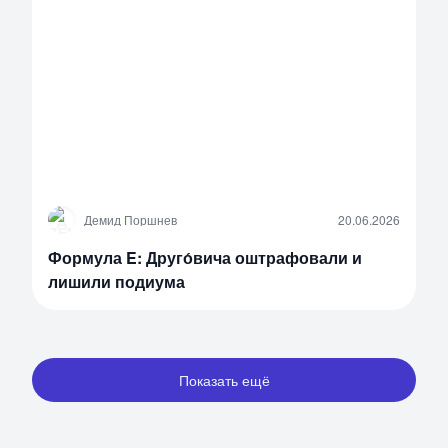
Д
Демид Поршнев
20.06.2026
Формула E: Друго́вича оштрафовали и
лишили подиума
Показать ещё