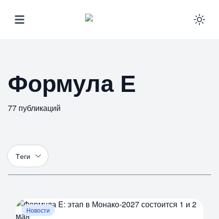
Ena
Формула Е
77
публикаций
Т
еги
Новости