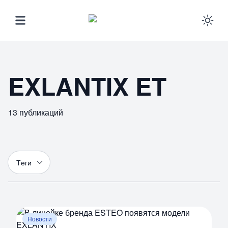
Ena
EXLANTIX ET
13
публикаций
Т
еги
Новости