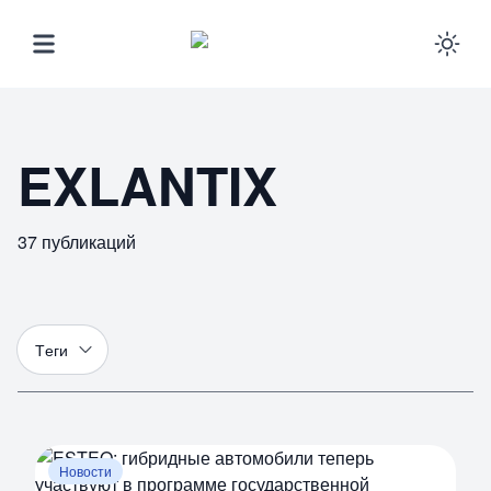
Ena
EXLANTIX
37
публикаций
Т
еги
Новости