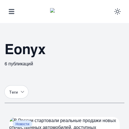
Ena
Eonyx
6
публикаций
Т
еги
Новости