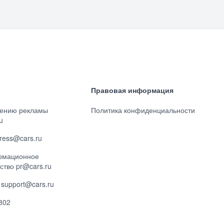
Правовая информация
ению рекламы
Политика конфиденциальности
u
ress@cars.ru
рмационное
ство pr@cars.ru
support@cars.ru
802