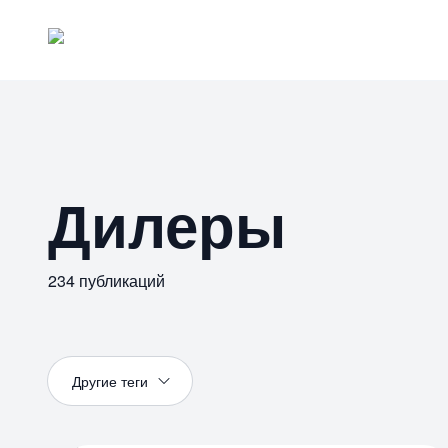
Дилеры
234
публикаций
Другие т
еги