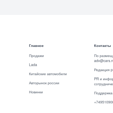
Главное
Контакты
Продажи
По размещ
adv@cars.r
Lada
Редакция p
Китайские автомобили
PR и инфо
Авторынок россии
сотрудниче
Новинки
Поддержка 
+74951090