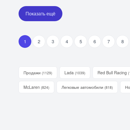
Показать ещё
1
2
3
4
5
6
7
8
Продажи
Lada
Red Bull Racing
(1129)
(1039)
(
McLaren
Легковые автомобили
Но
(824)
(818)