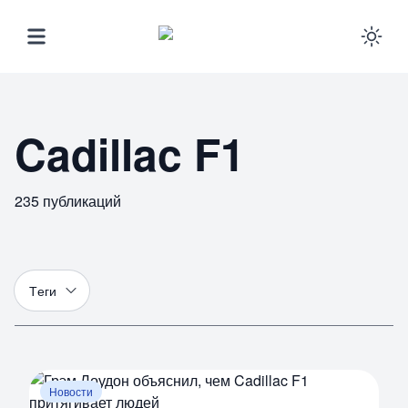
Ena
Cadillac F1
235
публикаций
Т
еги
Новости